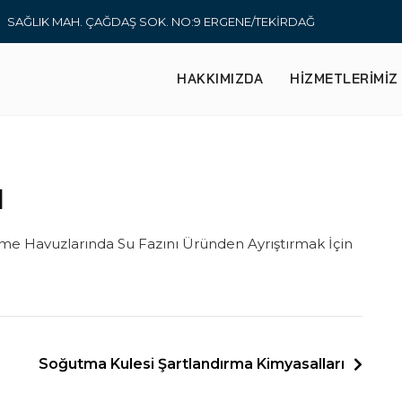
SAĞLIK MAH. ÇAĞDAŞ SOK. NO:9 ERGENE/TEKİRDAĞ
HAKKIMIZDA
HIZMETLERIMIZ
I
 Havuzlarında Su Fazını Üründen Ayrıştırmak İçin
Soğutma Kulesi Şartlandırma Kimyasalları