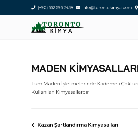
Skip
(+90) 552 595 2459
info@torontokimya.com
to
content
MADEN KIMYASALLAR
Tüm Maden İşletmelerinde Kademeli Çöktürme
Kullanılan Kimyasallardır.
YAZI
Kazan Şartlandırma Kimyasalları
GEZINMESI