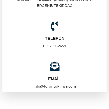
ERGENE/TEKİRDAĞ
TELEFON
05525952459
EMAIL
info@torontokimya.com