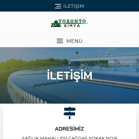
İLETIŞIM
MENÜ
İLETİŞİM
ADRESIMIZ
SAĞLIK MAHALLESİ ÇAĞDAŞ SOKAK NO:9