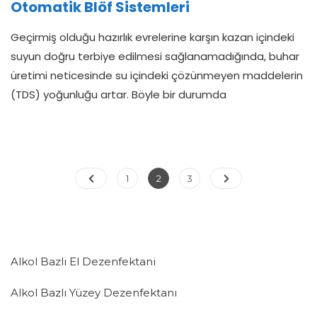
Otomatik Blöf Sistemleri
Geçirmiş olduğu hazırlık evrelerine karşın kazan içindeki
suyun doğru terbiye edilmesi sağlanamadığında, buhar
üretimi neticesinde su içindeki çözünmeyen maddelerin
(TDS) yoğunluğu artar. Böyle bir durumda
YAZI
Page
Page
Page
1
2
3
SAYFALAMASI
Alkol Bazlı El Dezenfektani
Alkol Bazlı Yüzey Dezenfektanı